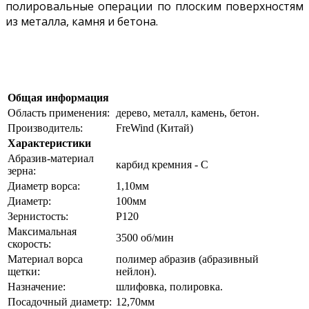
полировальные операции по плоским поверхностям
из металла, камня и бетона.
Общая информация
Область применения:
дерево, металл, камень, бетон.
Производитель:
FreWind (Китай)
Характеристики
Абразив-материал
карбид кремния - C
зерна:
Диаметр ворса:
1,10мм
Диаметр:
100мм
Зернистость:
Р120
Максимальная
3500 об/мин
скорость:
Материал ворса
полимер абразив (абразивный
щетки:
нейлон).
Назначение:
шлифовка, полировка.
Посадочный диаметр:
12,70мм