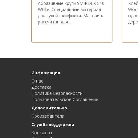
Абразивные круги SMIRDEX 510
Клей
White. Специальный материал
Wood
для сухой шлифовки. Материал
одно
рассчитан для ..
дере
Информация
О нас
Доставка
Политика Безопасности
Пользовательское Соглашение
Дополнительно
Производители
Служба поддержки
Контакты