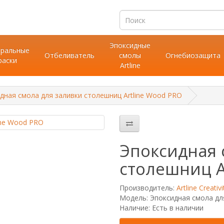
Эпоксидные
ральные
Отбеливатель
смолы
Огнебиозащита
раски
Artline
дная смола для заливки столешниц Artline Wood PRO
Эпоксидная 
столешниц A
Производитель:
Artline Creativi
Модель: Эпоксидная смола дл
Наличие: Есть в наличии