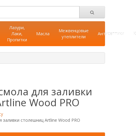
Лазури,
Межвенцовые
Лаки,
Масла
Антисептики
К
утеплители
Пропитки
смола для заливки
rtline Wood PRO
ty
я заливки столешниц Artline Wood PRO