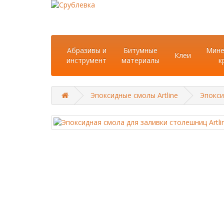
Абразивы и
Битумные
Мине
Клеи
инструмент
материалы
к
Эпоксидные смолы Artline
Эпокси