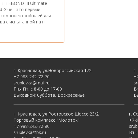
 TITEBOND III Ultimate
 Glue - это первый
компонентный клей для
ва с испытанной на п..
г. Краснодар, ул.Новороссийская 172
г.
+7-988-242-72-70
+
srublevka@mail.ru
s
Пн.- Пт. с 8-00 до 17-00
Вт
Выходной: Суббота, Воскресенье
В
г. Краснодар, ул Ростовское Шоссе 23/2
г. С
Торговый комплекс "Молоток"
+7-
+7-988-242-72-80
srub
srublevka@bk.ru
Вт.-