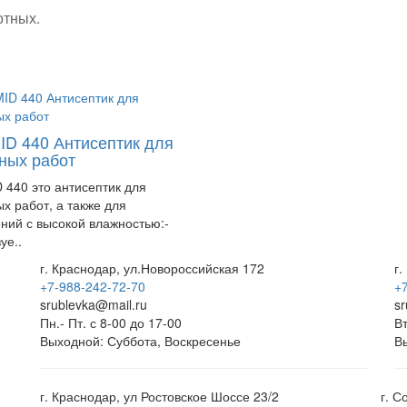
отных.
D 440 Антисептик для
ных работ
440 это антисептик для
х работ, а также для
ий с высокой влажностью:-
уе..
г. Краснодар, ул.Новороссийская 172
г.
+7-988-242-72-70
+
srublevka@mail.ru
s
Пн.- Пт. с 8-00 до 17-00
Вт
Выходной: Суббота, Воскресенье
В
г. Краснодар, ул Ростовское Шоссе 23/2
г. С