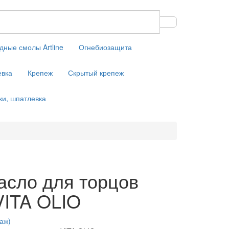
дные смолы Artline
Огнебиозащита
евка
Крепеж
Скрытый крепеж
ки, шпатлевка
асло для торцов
VITA OLIO
раж)