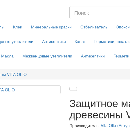
лы
Клеи
Минеральные краски
Отбеливатель
Эпокси
овые утеплители
Антисептики
Канат
Герметики, шпатл
Масла
Межвенцовые утеплители
Антисептики
Гермети
ины VITA OLIO
Защитное м
древесины 
Производитель:
Vita Olio (Анту