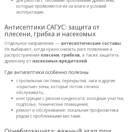
для работы с типовыми проблемами древесины,
которые проявляются из-за влаги и условий
эксплуатации.
Антисептики САГУС: защита от
плесени, грибка и насекомых
Отдельное направление —
антисептические составы
.
Их выбирают, когда нужно снизить риск появления и
распространения
плесени
,
грибков
, а также защитить
древесину от
насекомых-вредителей
.
Где антисептики особенно полезны
стропильная система, перекрытия, лаги и другие
«скрытые» зоны, которые потом сложно
обслуживать;
конструкции с риском конденсата: холодные участки,
подполье, технические помещения;
ремонт и обслуживание: локальная профилактика
рядом с проблемными местами.
Огнебиозащита: важный этап при